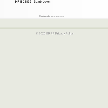
HR B 18835 - Saarbrücken
Flag icons by
icondrawer.com
© 2026 ERRP
Privacy Policy