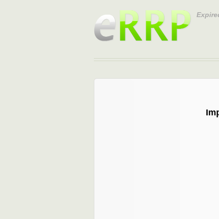
Expire
Im